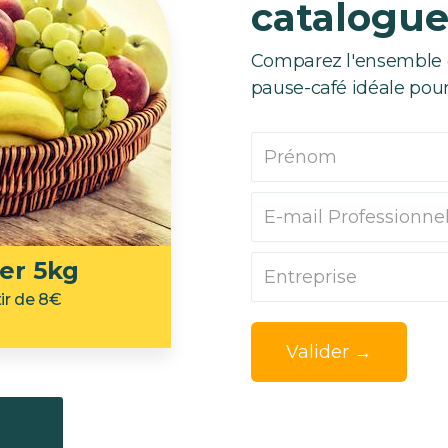
catalogue
Comparez l'ensemble de
pause-café idéale pour
ier 5kg
tir de 8€