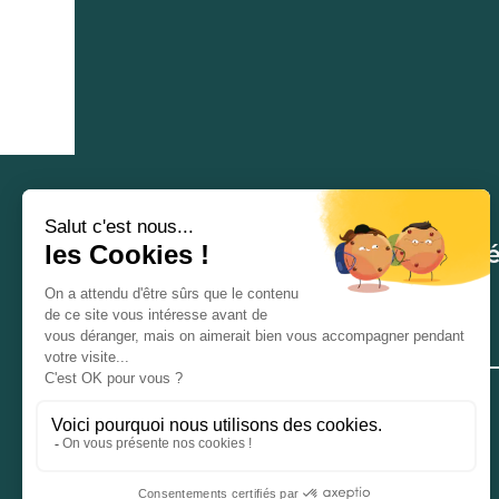
Newsletter
Recevez nos dernières actualité
... et donnez la 🍑 à votre boîte de réception !