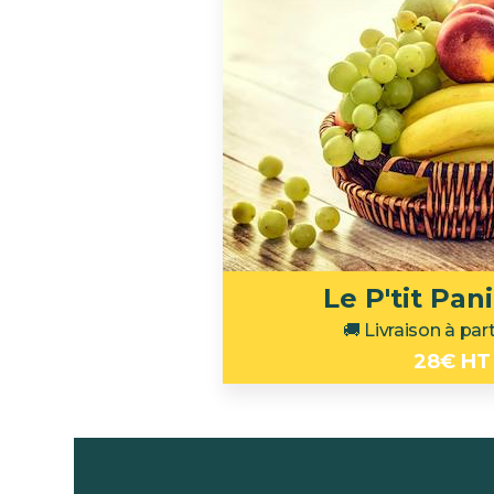
Le P'tit Pan
🚚 Livraison à par
28€ HT