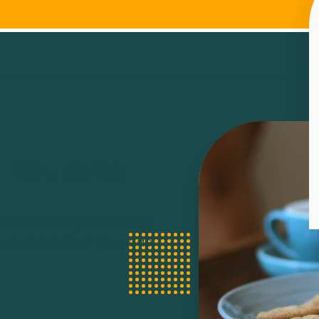
ureau avec
t livrons chaque semaine
n priorité du Sud-Ouest de